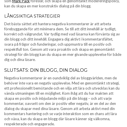
som
Mark Pack
föreslår, och skapa en genomtänkt modereringspolicy,
kan du skapa en mer konstruktiv dialog på din blogg.
LÅNGSIKTIGA STRATEGIER
Det bästa sättet att hantera negativa kommentarer är att arbeta
förebyggande för att minimera dem. Se till att ditt innehåll är tydligt,
korrekt och välgrundat. Var tydlig med vad läsarna kan förvänta sig av
din blogg och ditt innehåll. Engagera dig aktivt i kommentarsfältet,
svara på frågor och funderingar, och uppmuntra till en positiv och
respektfull ton. Genom att vara proaktiv och skapa en genomtänkt
strategi för din blogg kan du skapa en mer givande upplevelse för både
dig och dina läsare.
SLUTSATS: DIN BLOGG, DIN DIALOG
Negativa kommentarer är en oundviklig del av bloggvärlden, men de
behöver inte vara en negativ upplevelse. Med en genomtänkt strategi,
ett professionellt bemötande och en vilja att lära och utvecklas kan du
vända utmaningen till en möjlighet. Kom ihåg att du har makten att
skapa en positiv och inbjudande miljö på din blogg – och att varje
kommentar, oavsett om den är positiv eller negativ, är en del av den
dialog du skapar med dina läsare. Genom att arbeta aktivt med din
kommentars hantering och se varje interaktion som en chans att lära
och växa, kan du skapa en blogg där läsare känner sig välkomna,
respekterade och engagerade.