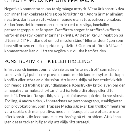
OLIKA TYPER AV NEGATIV FEEDBACK
Negativa kommentarer kan ta sig många uttryck. Vissa är konstruktiva
och innehåller konkreta förslag på förbättringar. Andra är mer allmänt
negativa, där läsaren uttrycker missnöje utan att specificera orsaken.
Sedan finns det kommentarer som är rent otrevliga, innehåller
personangrepp eller är spam. Det första steget är att försöka förstå
varför
en negativ kommentar har skrivits. Är det en genuin reaktion på
ditt innehåll? Handlar det om ett missförstånd? Eller är det någon som
bara vill provocera eller sprida negativitet? Genom att förstå
källan
till
kommentaren kan du lättare avgöra hur du ska bemöta den.
KONSTRUKTIV KRITIK ELLER TROLLING?
Enligt Search Engine Journal definieras en ”internet troll” som någon
som avsiktligt publicerar provocerande meddelanden i syfte att skapa
konflikt eller störa en diskussion. Att kunna skilja på konstruktiv kritik
och renodlad trolling är grundläggande. Konstruktiv kritik, även om den
är negativt formulerad, syftar till att
förbättra
din blogg eller ditt
innehåll. Den är ofta specifik, saklig och fokuserad på det du har skrivit.
Trolling, å andra sidan, kännetecknas av personangrepp, osakligheter
och provokationer. Som Trapeze Media påpekar kan trollkommentarer
vara subtila och manipulativa, medan missnöjda läsare oftast är ute
efter konstruktiv feedback eller en lösning på ett problem. Att känna
igen dessa tecken hjälper dig att välja rätt strategi.