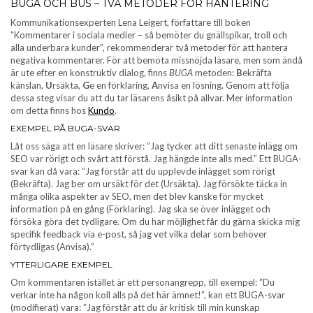
BUGA OCH BUS – TVÅ METODER FÖR HANTERING
Kommunikationsexperten Lena Leigert, författare till boken
”Kommentarer i sociala medier – så bemöter du gnällspikar, troll och
alla underbara kunder”, rekommenderar två metoder för att hantera
negativa kommentarer. För att bemöta missnöjda läsare, men som ändå
är ute efter en konstruktiv dialog, finns
BUGA
metoden:
B
ekräfta
känslan,
U
rsäkta,
G
e en förklaring,
A
nvisa en lösning. Genom att följa
dessa steg visar du att du tar läsarens åsikt på allvar. Mer information
om detta finns hos
Kundo
.
EXEMPEL PÅ BUGA-SVAR
Låt oss säga att en läsare skriver: ”Jag tycker att ditt senaste inlägg om
SEO var rörigt och svårt att förstå. Jag hängde inte alls med.” Ett BUGA-
svar kan då vara: ”Jag förstår att du upplevde inlägget som rörigt
(Bekräfta). Jag ber om ursäkt för det (Ursäkta). Jag försökte täcka in
många olika aspekter av SEO, men det blev kanske för mycket
information på en gång (Förklaring). Jag ska se över inlägget och
försöka göra det tydligare. Om du har möjlighet får du gärna skicka mig
specifik feedback via e-post, så jag vet vilka delar som behöver
förtydligas (Anvisa).”
YTTERLIGARE EXEMPEL
Om kommentaren istället är ett personangrepp, till exempel: ”Du
verkar inte ha någon koll alls på det här ämnet!”, kan ett BUGA-svar
(modifierat) vara: ”Jag förstår att du är kritisk till min kunskap