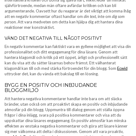
självförtroende, medan män oftare avfärdar kritiken och kan bli
argumenterande. Oavsett hur du reagerar är det viktigt att komma ihåg
att en negativ kommentar oftast handlar om
din text
, inte om
dig som
person
. Att vara medveten om detta kan hjälpa dig att hantera dina
reaktioner mer konstruktivt.
VÄND DET NEGATIVA TILL NÅGOT POSITIVT
En negativ kommentar kan faktiskt vara en gyllene möjlighet att visa din
professionalitet och ditt engagemang för dina läsare. Genom att
hantera klagomål och kritik på ett öppet, ärligt och professionellt sätt
kan du visa att du sätter läsarnas behov främst. Ett välhanterat
klagomål kan till och med stärka förtroendet för din blogg. Som
Ecwid
uttrycker det, kan du vända ett bakslag till en lösning.
BYGG EN POSITIV OCH INBJUDANDE
BLOGGMILJÖ
Att hantera negativa kommentarer handlar inte bara om att släcka
bränder, utan också om att proaktivt skapa en positiv och inbjudande
atmosfär på din blogg. Uppmuntra till dialog genom att ställa öppna
frågor i dina inlägg, svara på positiva kommentarer och visa att du
uppskattar dina läsares engagemang. En positiv atmosfär kan minska
effekten av enstaka negativa kommentarer och göra att läsare känner
sig mer välkomna att delta i diskussionen. Genom att vara proaktiv,