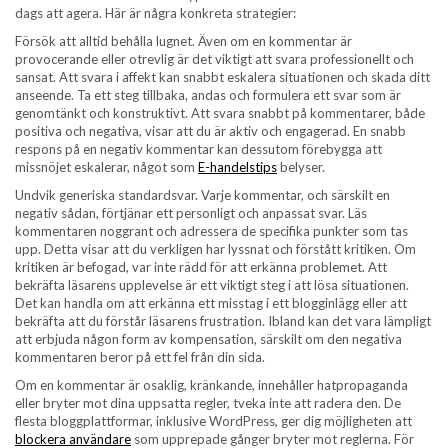
dags att agera. Här är några konkreta strategier:
Försök att alltid behålla lugnet. Även om en kommentar är
provocerande eller otrevlig är det viktigt att svara professionellt och
sansat. Att svara i affekt kan snabbt eskalera situationen och skada ditt
anseende. Ta ett steg tillbaka, andas och formulera ett svar som är
genomtänkt och konstruktivt. Att svara snabbt på kommentarer, både
positiva och negativa, visar att du är aktiv och engagerad. En snabb
respons på en negativ kommentar kan dessutom förebygga att
missnöjet eskalerar, något som
E-handelstips
belyser.
Undvik generiska standardsvar. Varje kommentar, och särskilt en
negativ sådan, förtjänar ett personligt och anpassat svar. Läs
kommentaren noggrant och adressera de specifika punkter som tas
upp. Detta visar att du verkligen har lyssnat och förstått kritiken. Om
kritiken är befogad, var inte rädd för att erkänna problemet. Att
bekräfta läsarens upplevelse är ett viktigt steg i att lösa situationen.
Det kan handla om att erkänna ett misstag i ett blogginlägg eller att
bekräfta att du förstår läsarens frustration. Ibland kan det vara lämpligt
att erbjuda någon form av kompensation, särskilt om den negativa
kommentaren beror på ett fel från din sida.
Om en kommentar är osaklig, kränkande, innehåller hatpropaganda
eller bryter mot dina uppsatta regler, tveka inte att radera den. De
flesta bloggplattformar, inklusive WordPress, ger dig möjligheten att
blockera användare
som upprepade gånger bryter mot reglerna. För