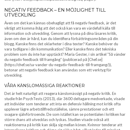
NEGATIV FEEDBACK – EN MÖJLIGHET TILL
UTVECKLING
Även om det kan kännas obehagligt att få negativ feedback, är det
viktigt att komma ihåg att det också kan vara en värdefull källa till
information och utveckling. Genom att lyssna på dina läsares kritik,
även om den är hård, kan du identifiera förbättringsområden på din
blogg. Kanske finns det oklarheter i dina texter? Kanske behöver du
vara tydligare i din kommunikation? Eller kanske finns det tekniska
problem som du inte har upptäckt? Maria Gester, i sin artikel ”Så vänder
du negativ feedback till framgång” (publicerad på [Chef.se]
(https://chef.se/sa-vander-du-negativ-feedback-till-framgang/)),
betonar att negativ feedback kan användas som ett verktyg för
utveckling.
VÅRA KÄNSLOMÄSSIGA REAKTIONER
Det är helt naturligt att reagera känslomässigt på negativ kritik. En
studie från PsychTests (2013), där 3600 deltagare medverkade, visade
att individer som tenderar att inta en defensiv hållning mot kritik ofta
upplever lägre arbetstillfredsställelse, sämre prestationer och ett
svagare självförtroende. De som istället kan se potentialen i kritiken har
större chans att utvecklas och lyckas. Studien visade också att
reaktionerna på kritik kan skilja sig mellan könen. Kvinnor tenderar att
internalisera kritiken och döma sig själva hårt, vilket leder till minskat