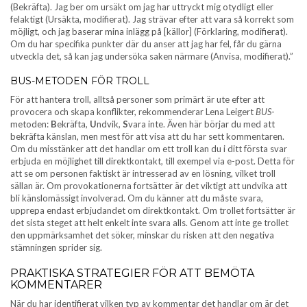
(Bekräfta). Jag ber om ursäkt om jag har uttryckt mig otydligt eller
felaktigt (Ursäkta, modifierat). Jag strävar efter att vara så korrekt som
möjligt, och jag baserar mina inlägg på [källor] (Förklaring, modifierat).
Om du har specifika punkter där du anser att jag har fel, får du gärna
utveckla det, så kan jag undersöka saken närmare (Anvisa, modifierat).”
BUS-METODEN FÖR TROLL
För att hantera troll, alltså personer som primärt är ute efter att
provocera och skapa konflikter, rekommenderar Lena Leigert
BUS
-
metoden:
B
ekräfta,
U
ndvik,
S
vara inte. Även här börjar du med att
bekräfta känslan, men mest för att visa att du har sett kommentaren.
Om du misstänker att det handlar om ett troll kan du i ditt första svar
erbjuda en möjlighet till direktkontakt, till exempel via e-post. Detta för
att se om personen faktiskt är intresserad av en lösning, vilket troll
sällan är. Om provokationerna fortsätter är det viktigt att undvika att
bli känslomässigt involverad. Om du känner att du måste svara,
upprepa endast erbjudandet om direktkontakt. Om trollet fortsätter är
det sista steget att helt enkelt inte svara alls. Genom att inte ge trollet
den uppmärksamhet det söker, minskar du risken att den negativa
stämningen sprider sig.
PRAKTISKA STRATEGIER FÖR ATT BEMÖTA
KOMMENTARER
När du har identifierat vilken typ av kommentar det handlar om är det