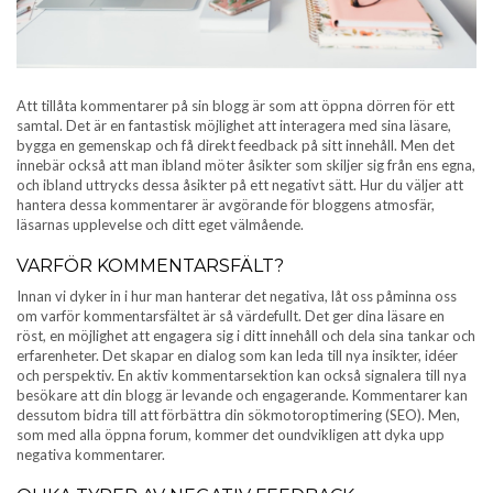
Att tillåta kommentarer på sin blogg är som att öppna dörren för ett
samtal. Det är en fantastisk möjlighet att interagera med sina läsare,
bygga en gemenskap och få direkt feedback på sitt innehåll. Men det
innebär också att man ibland möter åsikter som skiljer sig från ens egna,
och ibland uttrycks dessa åsikter på ett negativt sätt. Hur du väljer att
hantera dessa kommentarer är avgörande för bloggens atmosfär,
läsarnas upplevelse och ditt eget välmående.
VARFÖR KOMMENTARSFÄLT?
Innan vi dyker in i hur man hanterar det negativa, låt oss påminna oss
om varför kommentarsfältet är så värdefullt. Det ger dina läsare en
röst, en möjlighet att engagera sig i ditt innehåll och dela sina tankar och
erfarenheter. Det skapar en dialog som kan leda till nya insikter, idéer
och perspektiv. En aktiv kommentarsektion kan också signalera till nya
besökare att din blogg är levande och engagerande. Kommentarer kan
dessutom bidra till att förbättra din sökmotoroptimering (SEO). Men,
som med alla öppna forum, kommer det oundvikligen att dyka upp
negativa kommentarer.