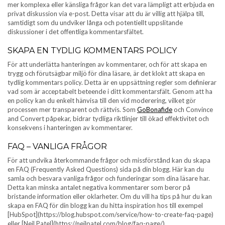
mer komplexa eller känsliga frågor kan det vara lämpligt att erbjuda en
privat diskussion via e-post. Detta visar att du är villig att hjälpa till,
samtidigt som du undviker långa och potentiellt uppslitande
diskussioner i det offentliga kommentarsfältet.
SKAPA EN TYDLIG KOMMENTARS POLICY
För att underlätta hanteringen av kommentarer, och för att skapa en
trygg och förutsägbar miljö för dina läsare, är det klokt att skapa en
tydlig kommentars policy. Detta är en uppsättning regler som definierar
vad som är acceptabelt beteende i ditt kommentarsfält. Genom att ha
en policy kan du enkelt hänvisa till den vid moderering, vilket gör
processen mer transparent och rättvis. Som
GoBonafide
och Convince
and Convert påpekar, bidrar tydliga riktlinjer till ökad effektivitet och
konsekvens i hanteringen av kommentarer.
FAQ – VANLIGA FRÅGOR
För att undvika återkommande frågor och missförstånd kan du skapa
en FAQ (Frequently Asked Questions) sida på din blogg. Här kan du
samla och besvara vanliga frågor och funderingar som dina läsare har.
Detta kan minska antalet negativa kommentarer som beror på
bristande information eller oklarheter. Om du vill ha tips på hur du kan
skapa en FAQ för din blogg kan du hitta inspiration hos till exempel
[HubSpot](https://blog.hubspot.com/service/how-to-create-faq-page)
eller [Neil Patel](https://neilpatel.com/blog/faq-page/).