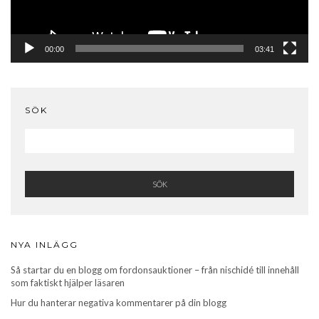
00:00
03:41
SÖK
SÖK
NYA INLÄGG
Så startar du en blogg om fordonsauktioner – från nischidé till innehåll
som faktiskt hjälper läsaren
Hur du hanterar negativa kommentarer på din blogg